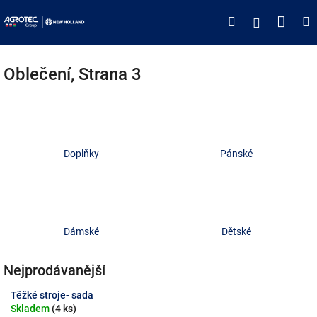
Přejít
Náku
Hledat
M
Přihlášen
na
obsah
koší
Oblečení
, Strana 3
Doplňky
Pánské
Dámské
Dětské
Nejprodávanější
Těžké stroje- sada
Skladem
(4 ks)