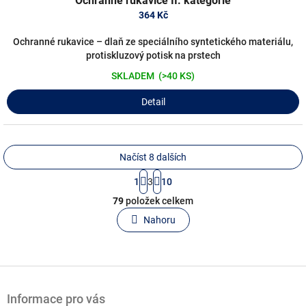
Ochranné rukavice II. kategorie
364 Kč
Ochranné rukavice – dlaň ze speciálního syntetického materiálu,
protiskluzový potisk na prstech
SKLADEM
(>40 KS)
Detail
Načíst 8 dalších
S
1
3
10
t
O
r
79
položek celkem
v
á
l
Nahoru
n
á
k
o
d
v
a
á
c
Z
n
í
á
í
p
Informace pro vás
p