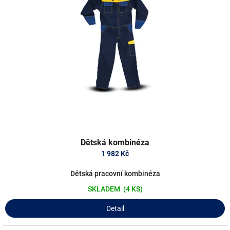
i
t
s
ů
p
r
o
d
u
k
t
ů
Dětská kombinéza
1 982 Kč
Dětská pracovní kombinéza
SKLADEM
(4 KS)
Detail