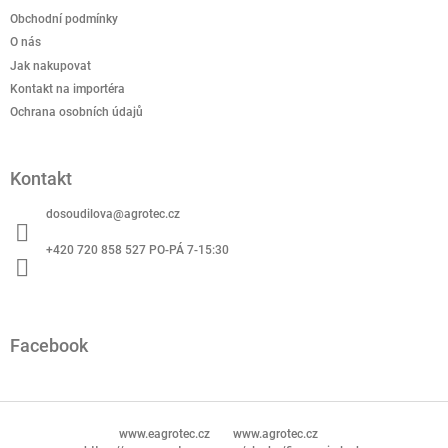
r
a
Obchodní podmínky
v
t
k
O nás
í
y
Jak nakupovat
v
Kontakt na importéra
ý
Ochrana osobních údajů
p
i
s
u
Kontakt
dosoudilova
@
agrotec.cz
+420 720 858 527 PO-PÁ 7-15:30
Facebook
www.eagrotec.cz
www.agrotec.cz