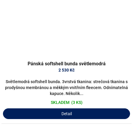
Pánská softshell bunda světlemodrá
2 530 Kč
Světlemodrá softshell bunda. 3vrstvá tkanina: strečová tkanina s
prodyšnou membránou a měkkým vnitřním fleecem. Odnímatelná
kapuce. Několik...
SKLADEM
(3 KS)
Detail