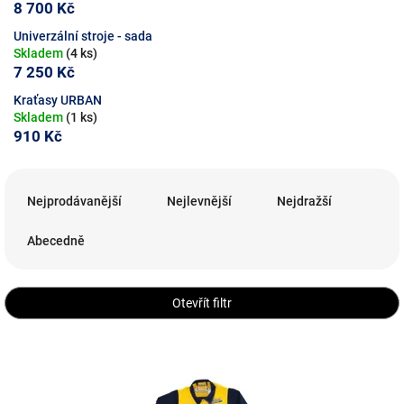
8 700 Kč
Univerzální stroje - sada
Skladem
(4 ks)
7 250 Kč
Kraťasy URBAN
Skladem
(1 ks)
910 Kč
Ř
a
Nejprodávanější
Nejlevnější
Nejdražší
z
e
Abecedně
n
í
p
Otevřít filtr
r
o
V
d
ý
u
p
k