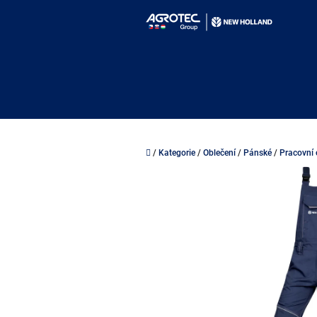
Přejít
na
obsah
Domů
/
Kategorie
/
Oblečení
/
Pánské
/
Pracovní