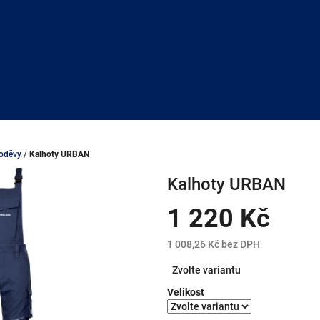
 oděvy
/
Kalhoty URBAN
Kalhoty URBAN
1 220 Kč
1 008,26 Kč bez DPH
Měrná
Zvolte variantu
cena:
Velikost