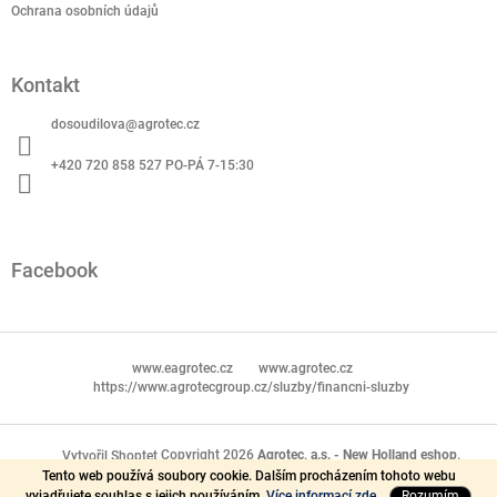
Ochrana osobních údajů
Kontakt
dosoudilova
@
agrotec.cz
+420 720 858 527 PO-PÁ 7-15:30
Facebook
www.eagrotec.cz
www.agrotec.cz
https://www.agrotecgroup.cz/sluzby/financni-sluzby
Copyright 2026
Agrotec, a.s. - New Holland eshop
.
Vytvořil Shoptet
Tento web používá soubory cookie. Dalším procházením tohoto webu
Všechna práva vyhrazena.
vyjadřujete souhlas s jejich používáním.
Více informací zde.
Rozumím