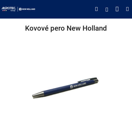
Přejít
Náku
Hledat
M
Přihlášen
na
obsah
koší
Kovové pero New Holland