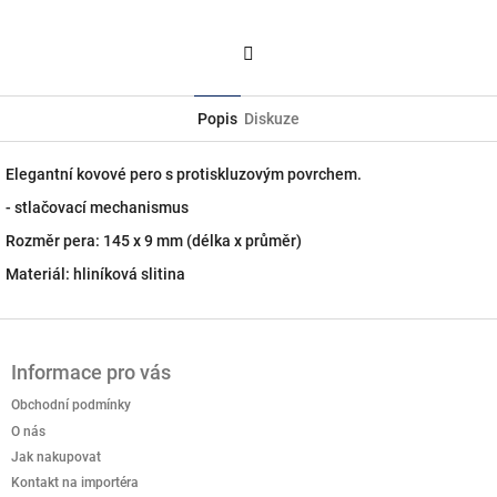
Facebook
Popis
Diskuze
Elegantní kovové pero s protiskluzovým povrchem.
- stlačovací mechanismus
Rozměr pera: 145 x 9 mm (délka x průměr)
Materiál: hliníková slitina
Z
á
Informace pro vás
p
a
Obchodní podmínky
t
O nás
í
Jak nakupovat
Kontakt na importéra