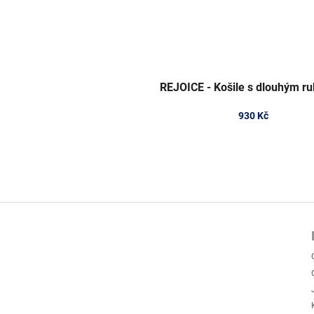
REJOICE - Košile s dlouhým r
930 Kč
Z
á
p
a
t
í