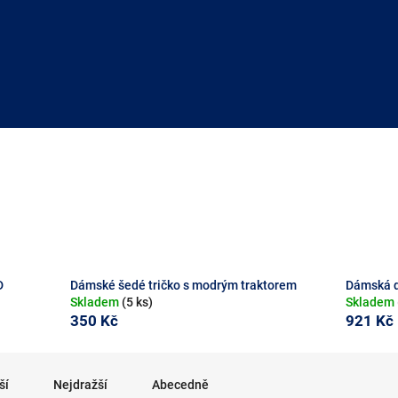
D
Dámské šedé tričko s modrým traktorem
Dámská d
Skladem
(5 ks)
Skladem
350 Kč
921 Kč
ší
Nejdražší
Abecedně