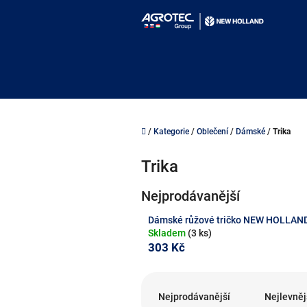
Přejít
na
obsah
Domů
/
Kategorie
/
Oblečení
/
Dámské
/
Trika
Trika
Nejprodávanější
Dámské růžové tričko NEW HOLLAN
Skladem
(3 ks)
303 Kč
Ř
a
Nejprodávanější
Nejlevněj