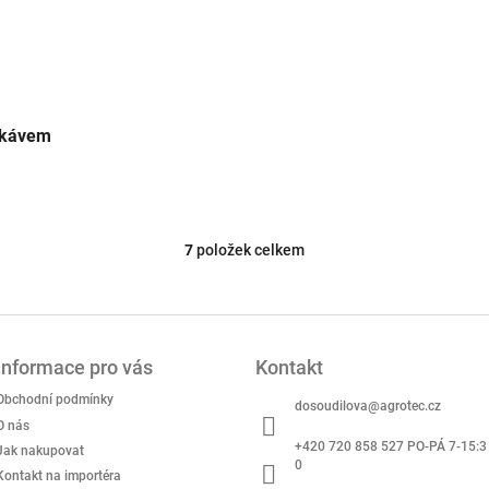
ukávem
7
položek celkem
O
v
l
á
d
a
Informace pro vás
Kontakt
c
Obchodní podmínky
í
dosoudilova
@
agrotec.cz
p
O nás
r
+420 720 858 527 PO-PÁ 7-15:3
Jak nakupovat
v
0
Kontakt na importéra
k