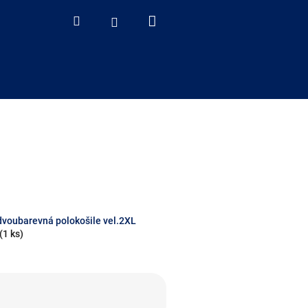
Nákupní
Hledat
Přihlášení
košík
voubarevná polokošile vel.2XL
(1 ks)