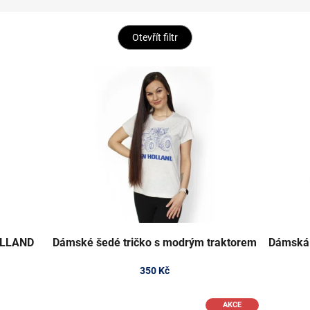
Otevřít filtr
OLLAND
Dámské šedé tričko s modrým traktorem
Dámská 
350 Kč
AKCE