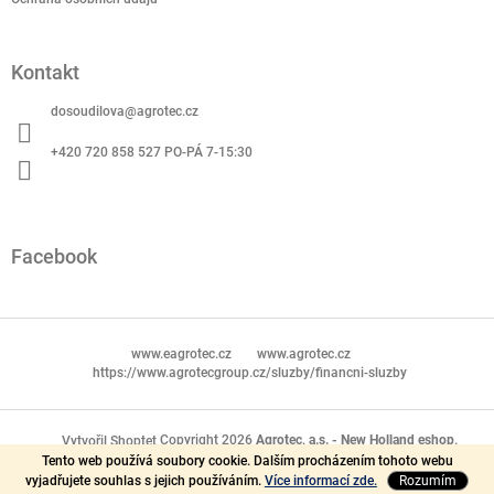
Kontakt
dosoudilova
@
agrotec.cz
+420 720 858 527 PO-PÁ 7-15:30
Facebook
www.eagrotec.cz
www.agrotec.cz
https://www.agrotecgroup.cz/sluzby/financni-sluzby
Copyright 2026
Agrotec, a.s. - New Holland eshop
.
Vytvořil Shoptet
Tento web používá soubory cookie. Dalším procházením tohoto webu
Všechna práva vyhrazena.
vyjadřujete souhlas s jejich používáním.
Více informací zde.
Rozumím