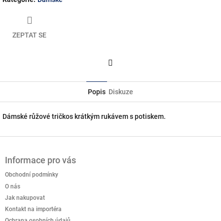
ZEPTAT SE
Facebook
Popis
Diskuze
Dámské růžové tričkos krátkým rukávem s potiskem.
Z
á
Informace pro vás
p
a
Obchodní podmínky
t
O nás
í
Jak nakupovat
Kontakt na importéra
Ochrana osobních údajů