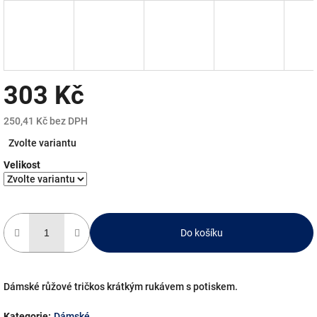
303 Kč
250,41 Kč bez DPH
Měrná
Zvolte variantu
cena:
Velikost
Do košíku
Dámské růžové tričkos krátkým rukávem s potiskem.
Kategorie
:
Dámské