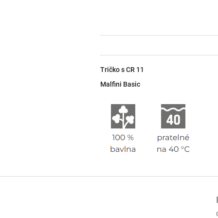
Tričko s CR 11
Malfini Basic
Z
á
p
a