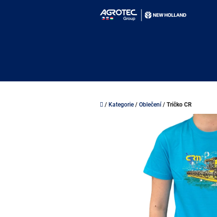
Přejít
na
obsah
Domů
/
Kategorie
/
Oblečení
/
Tričko CR