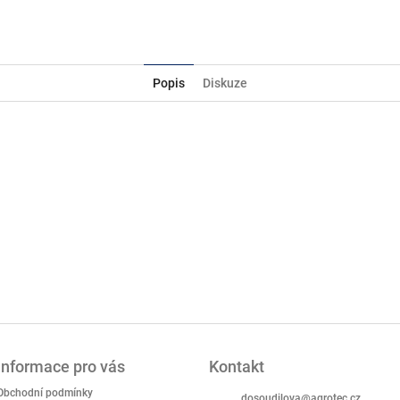
Facebook
Popis
Diskuze
Informace pro vás
Kontakt
Obchodní podmínky
dosoudilova
@
agrotec.cz