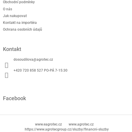
a
Obchodní podmínky
t
O nás
í
Jak nakupovat
Kontakt na importéra
Ochrana osobních údajů
Kontakt
dosoudilova
@
agrotec.cz
+420 720 858 527 PO-PÁ 7-15:30
Facebook
www.eagrotec.cz
www.agrotec.cz
https://www.agrotecgroup.cz/sluzby/financni-sluzby