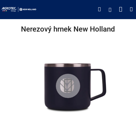
Přejít
Náku
Hledat
M
Přihlášen
na
obsah
koší
Nerezový hrnek New Holland