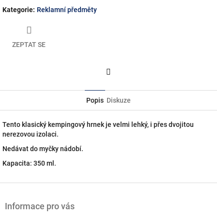
Kategorie
:
Reklamní předměty
ZEPTAT SE
Facebook
Popis
Diskuze
Tento klasický kempingový hrnek je velmi lehký, i přes dvojitou
nerezovou izolaci.
Nedávat do myčky nádobí.
Kapacita: 350 ml.
Z
á
Informace pro vás
p