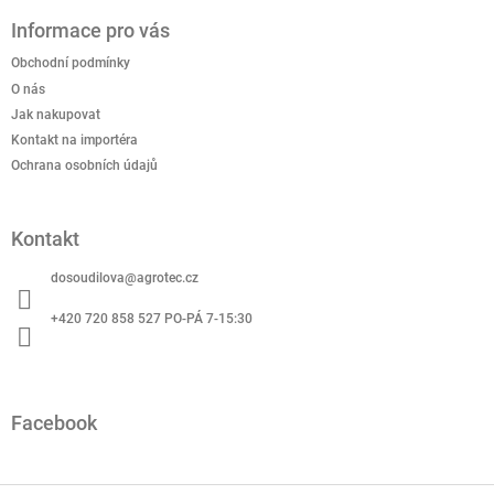
á
Informace pro vás
p
a
Obchodní podmínky
t
O nás
í
Jak nakupovat
Kontakt na importéra
Ochrana osobních údajů
Kontakt
dosoudilova
@
agrotec.cz
+420 720 858 527 PO-PÁ 7-15:30
Facebook