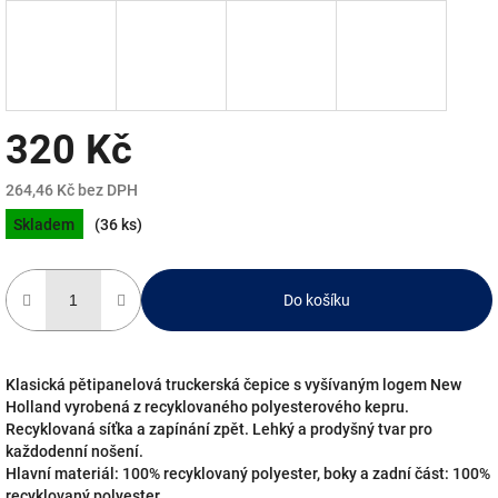
320 Kč
264,46 Kč bez DPH
Měrná
Skladem
(36 ks)
cena:
Do košíku
Klasická pětipanelová truckerská čepice s vyšívaným logem New
Holland vyrobená z recyklovaného polyesterového kepru.
Recyklovaná síťka a zapínání zpět. Lehký a prodyšný tvar pro
každodenní nošení.
Hlavní materiál: 100% recyklovaný polyester, boky a zadní část: 100%
recyklovaný polyester