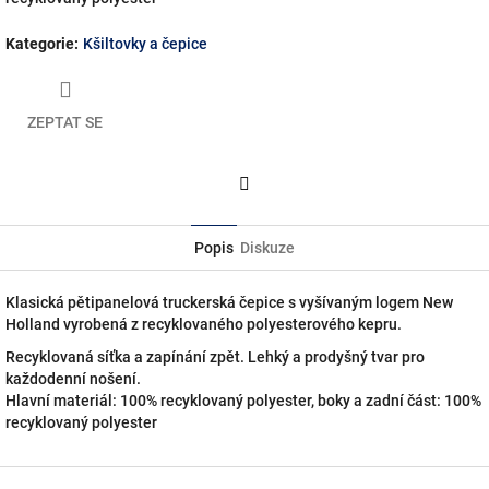
Kategorie
:
Kšiltovky a čepice
ZEPTAT SE
Facebook
Popis
Diskuze
Klasická pětipanelová truckerská čepice s vyšívaným logem New
Holland vyrobená z recyklovaného polyesterového kepru.
Recyklovaná síťka a zapínání zpět. Lehký a prodyšný tvar pro
každodenní nošení.
Hlavní materiál: 100% recyklovaný polyester, boky a zadní část: 100%
recyklovaný polyester
Z