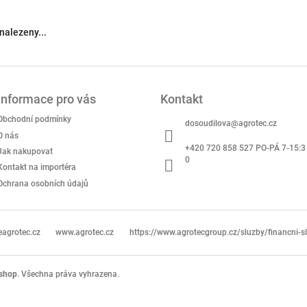
nalezeny...
Informace pro vás
Kontakt
Obchodní podmínky
dosoudilova
@
agrotec.cz
O nás
+420 720 858 527 PO-PÁ 7-15:3
Jak nakupovat
0
Kontakt na importéra
Ochrana osobních údajů
agrotec.cz
www.agrotec.cz
https://www.agrotecgroup.cz/sluzby/financni-s
eshop
. Všechna práva vyhrazena.