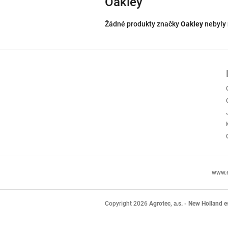
Oakley
Žádné produkty značky
Oakley
nebyly 
Z
á
p
a
t
í
www.e
Copyright 2026
Agrotec, a.s. - New Holland 