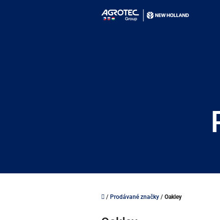
Přejít
na
obsah
Domů
/
Prodávané značky
/
Oakley