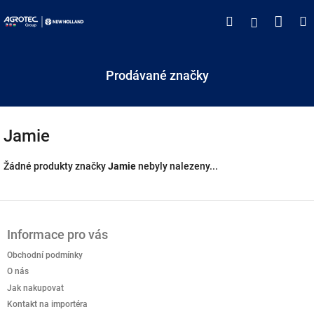
Přejít
Náku
Hledat
M
Přihlášen
na
obsah
koší
Prodávané značky
Jamie
Žádné produkty značky
Jamie
nebyly nalezeny...
Z
á
Informace pro vás
p
a
Obchodní podmínky
t
O nás
í
Jak nakupovat
Kontakt na importéra