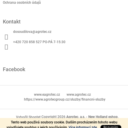
Ochrana osobních údajů
Kontakt
dosoudilova
@
agrotec.cz
+420 720 858 527 PO-PÁ 7-15:30
Facebook
www.eagrotec.cz
www.agrotec.cz
https://www.agrotecgroup.cz/sluzby/financni-sluzby
Copyright 2026
Agrotec, a.s. - New Holland eshop
.
Vytvořil Shoptet
Tento web používá soubory cookie. Dalším procházením tohoto webu
Všechna práva vyhrazena.
vyjadřujete souhlas s jejich používáním.
Více informací zde.
Rozumím