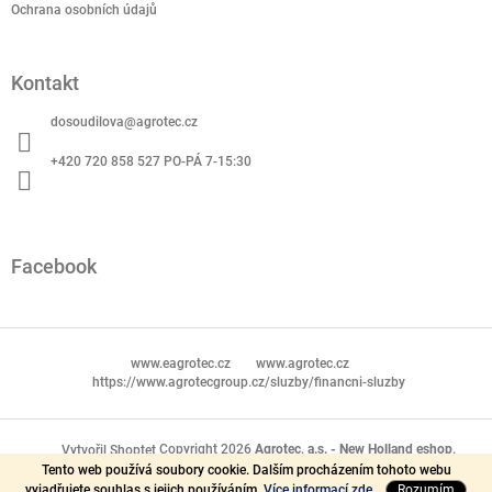
Ochrana osobních údajů
Kontakt
dosoudilova
@
agrotec.cz
+420 720 858 527 PO-PÁ 7-15:30
Facebook
www.eagrotec.cz
www.agrotec.cz
https://www.agrotecgroup.cz/sluzby/financni-sluzby
Copyright 2026
Agrotec, a.s. - New Holland eshop
.
Vytvořil Shoptet
Tento web používá soubory cookie. Dalším procházením tohoto webu
Všechna práva vyhrazena.
vyjadřujete souhlas s jejich používáním.
Více informací zde.
Rozumím