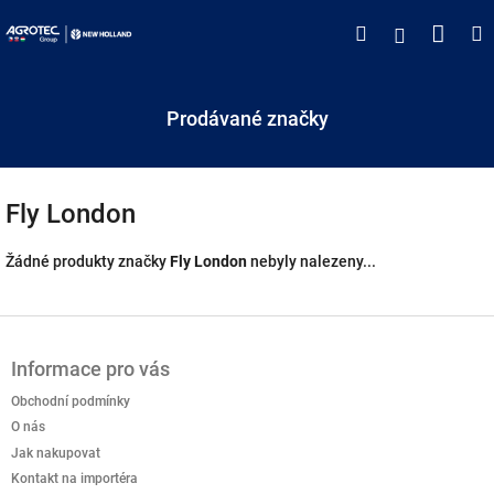
Přejít
Náku
Hledat
M
Přihlášen
na
obsah
koší
Prodávané značky
Fly London
Žádné produkty značky
Fly London
nebyly nalezeny...
Z
á
Informace pro vás
p
a
Obchodní podmínky
t
O nás
í
Jak nakupovat
Kontakt na importéra