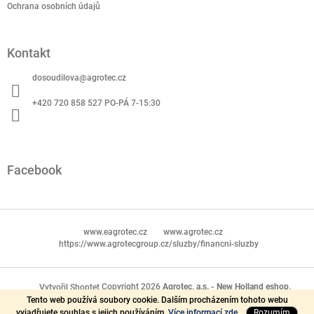
Ochrana osobních údajů
Kontakt
dosoudilova
@
agrotec.cz
+420 720 858 527 PO-PÁ 7-15:30
Facebook
www.eagrotec.cz
www.agrotec.cz
https://www.agrotecgroup.cz/sluzby/financni-sluzby
Copyright 2026
Agrotec, a.s. - New Holland eshop
.
Vytvořil Shoptet
Tento web používá soubory cookie. Dalším procházením tohoto webu
Všechna práva vyhrazena.
vyjadřujete souhlas s jejich používáním.
Více informací zde.
Rozumím