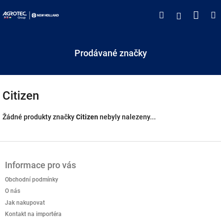
Přejít
Náku
Hledat
M
Přihlášen
na
obsah
koší
Prodávané značky
Citizen
Žádné produkty značky
Citizen
nebyly nalezeny...
Z
á
Informace pro vás
p
a
Obchodní podmínky
t
O nás
í
Jak nakupovat
Kontakt na importéra