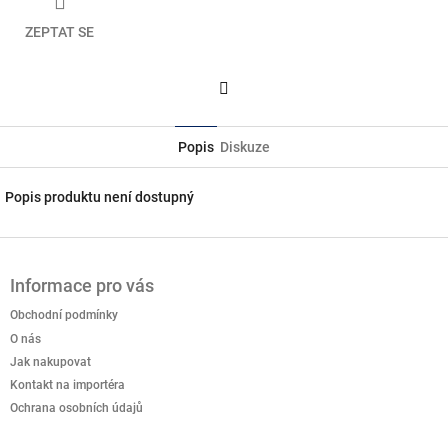
ZEPTAT SE
Facebook
Popis
Diskuze
Popis produktu není dostupný
Z
á
Informace pro vás
p
a
Obchodní podmínky
t
O nás
í
Jak nakupovat
Kontakt na importéra
Ochrana osobních údajů