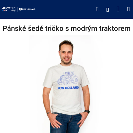
Přejít
Náku
Hledat
M
Přihlášen
na
obsah
koší
Pánské šedé tričko s modrým traktorem