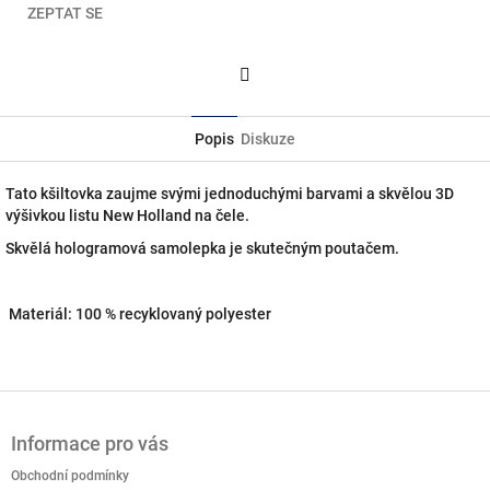
ZEPTAT SE
Facebook
Popis
Diskuze
Tato kšiltovka zaujme svými jednoduchými barvami a skvělou 3D
výšivkou listu New Holland na čele.
Skvělá hologramová samolepka je skutečným poutačem.
Materiál: 100 % recyklovaný polyester
Z
á
Informace pro vás
p
a
Obchodní podmínky