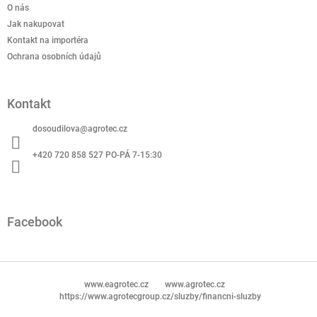
t
O nás
í
Jak nakupovat
Kontakt na importéra
Ochrana osobních údajů
Kontakt
dosoudilova
@
agrotec.cz
+420 720 858 527 PO-PÁ 7-15:30
Facebook
www.eagrotec.cz
www.agrotec.cz
https://www.agrotecgroup.cz/sluzby/financni-sluzby