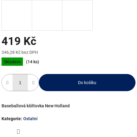
419 Kč
346,28 Kč bez DPH
Měrná
Skladem
(14 ks)
cena:
Do košíku
Baseballová kšiltovka New Holland
Kategorie
:
Ostatní