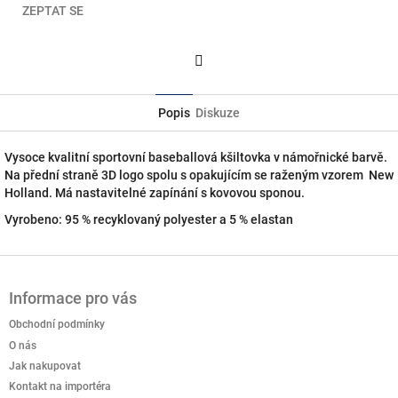
ZEPTAT SE
Facebook
Popis
Diskuze
Vysoce kvalitní sportovní baseballová kšiltovka v námořnické barvě.
Na přední straně 3D logo spolu s opakujícím se raženým vzorem New
Holland. Má nastavitelné zapínání s kovovou sponou.
Vyrobeno: 95 % recyklovaný polyester a 5 % elastan
Z
á
Informace pro vás
p
a
Obchodní podmínky
t
O nás
í
Jak nakupovat
Kontakt na importéra