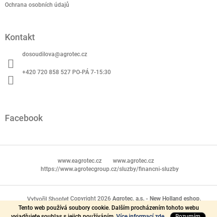
Ochrana osobních údajů
Kontakt
dosoudilova
@
agrotec.cz
+420 720 858 527 PO-PÁ 7-15:30
Facebook
www.eagrotec.cz
www.agrotec.cz
https://www.agrotecgroup.cz/sluzby/financni-sluzby
Copyright 2026
Agrotec, a.s. - New Holland eshop
.
Vytvořil Shoptet
Tento web používá soubory cookie. Dalším procházením tohoto webu
Všechna práva vyhrazena.
vyjadřujete souhlas s jejich používáním.
Více informací zde.
Rozumím