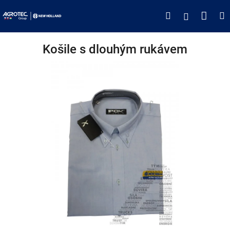
Přejít
Náku
Hledat
M
Přihlášen
na
obsah
koší
Košile s dlouhým rukávem