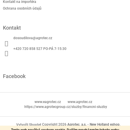
Kontakt na importéra
Ochrana osobních údajů
Kontakt
dosoudilova
@
agrotec.cz
+420 720 858 527 PO-PÁ 7-15:30
Facebook
www.eagrotec.cz
www.agrotec.cz
https://www.agrotecgroup.cz/sluzby/financni-sluzby
Copyright 2026
Agrotec, a.s. - New Holland eshop
.
Vytvořil Shoptet
Tento web používá soubory cookie. Dalším procházením tohoto webu