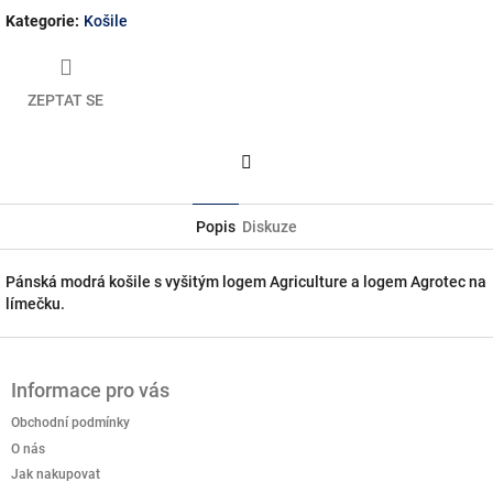
Kategorie
:
Košile
ZEPTAT SE
Facebook
Popis
Diskuze
Pánská modrá košile s vyšitým logem Agriculture a logem Agrotec na
límečku.
Z
á
Informace pro vás
p
a
Obchodní podmínky
t
O nás
í
Jak nakupovat