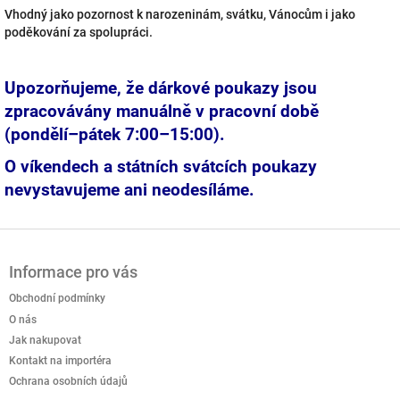
Vhodný jako pozornost k narozeninám, svátku, Vánocům i jako
poděkování za spolupráci.
Upozorňujeme, že dárkové poukazy jsou
zpracovávány manuálně v pracovní době
(pondělí–pátek 7:00–15:00).
O víkendech a státních svátcích poukazy
nevystavujeme ani neodesíláme.
Z
á
Informace pro vás
p
a
Obchodní podmínky
t
O nás
í
Jak nakupovat
Kontakt na importéra
Ochrana osobních údajů