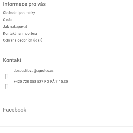
Informace pro vás
p
a
Obchodní podmínky
t
O nás
í
Jak nakupovat
Kontakt na importéra
Ochrana osobních údajů
Kontakt
dosoudilova
@
agrotec.cz
+420 720 858 527 PO-PÁ 7-15:30
Facebook