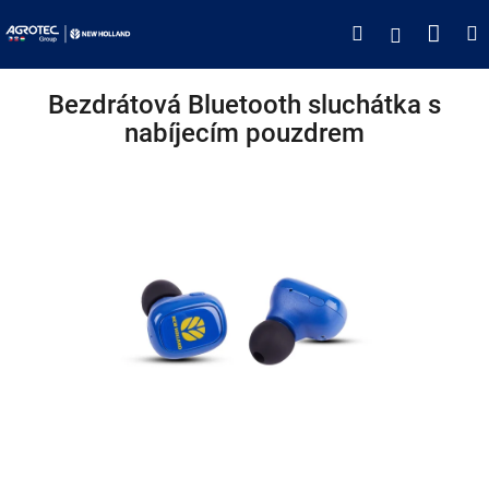
Přejít
Náku
Hledat
M
Přihlášen
na
obsah
koší
Bezdrátová Bluetooth sluchátka s
nabíjecím pouzdrem