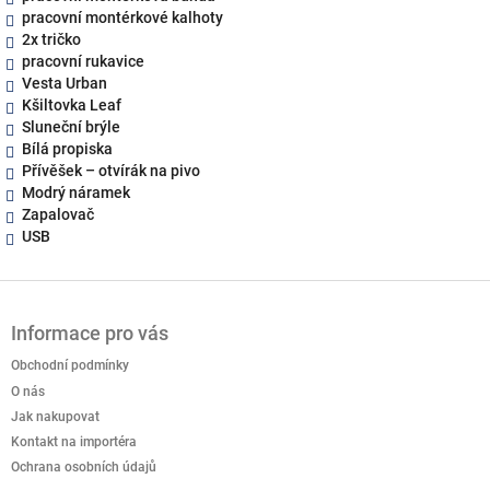
pracovní montérkové kalhoty
2x tričko
pracovní rukavice
Vesta Urban
Kšiltovka Leaf
Sluneční brýle
Bílá propiska
Přívěšek – otvírák na pivo
Modrý náramek
Zapalovač
USB
Z
á
Informace pro vás
p
a
Obchodní podmínky
t
O nás
í
Jak nakupovat
Kontakt na importéra
Ochrana osobních údajů