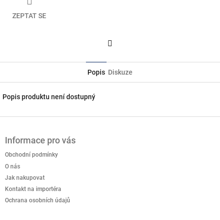
ZEPTAT SE
Facebook
Popis
Diskuze
Popis produktu není dostupný
Z
á
Informace pro vás
p
a
Obchodní podmínky
t
O nás
í
Jak nakupovat
Kontakt na importéra
Ochrana osobních údajů