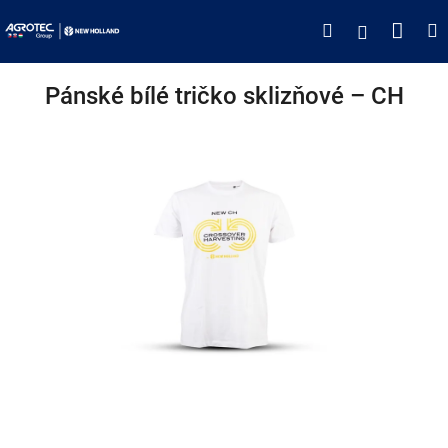
Přejít
Náku
Hledat
M
Přihlášen
na
obsah
koší
Pánské bílé tričko sklizňové – CH