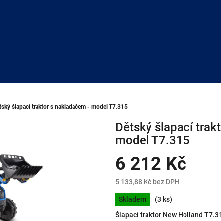
tský šlapací traktor s nakladačem - model T7.315
Dětský šlapací trak
model T7.315
6 212 Kč
5 133,88 Kč bez DPH
Měrná
Skladem
(3 ks)
cena:
Šlapací traktor New Holland T7.