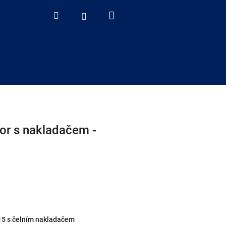
Nákupní
Hledat
Přihlášení
košík
tor s nakladačem -
315 s čelním nakladačem