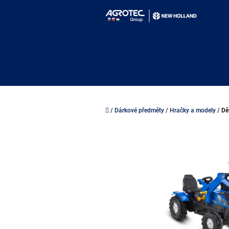
Přejít
na
obsah
Domů
/
Dárkové předměty
/
Hračky a modely
/
Dě