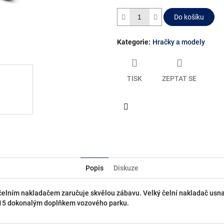
Do košíku
Kategorie
:
Hračky a modely
TISK
ZEPTAT SE
Facebook
Popis
Diskuze
 čelním nakladačem zaručuje skvělou zábavu. Velký čelní nakladač usna
7.315 dokonalým doplňkem vozového parku.