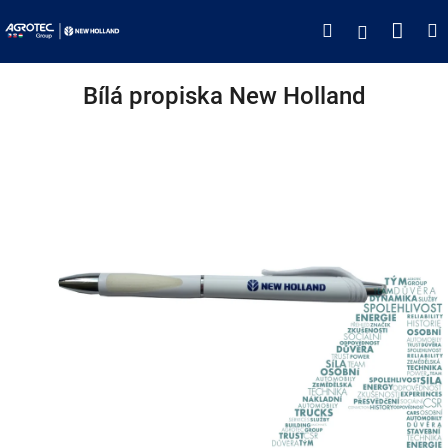
Přejít
Náku
Hledat
M
Přihlášen
na
obsah
koší
Bílá propiska New Holland