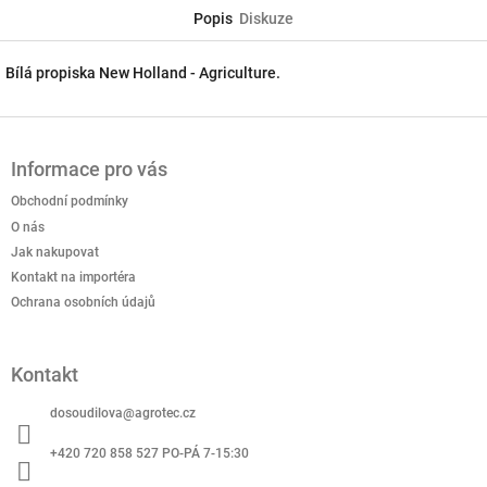
Popis
Diskuze
Bílá propiska New Holland - Agriculture.
Z
á
Informace pro vás
p
a
Obchodní podmínky
t
O nás
í
Jak nakupovat
Kontakt na importéra
Ochrana osobních údajů
Kontakt
dosoudilova
@
agrotec.cz
+420 720 858 527 PO-PÁ 7-15:30