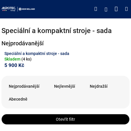
Přejít
Náku
Hledat
M
Přihlášen
na
obsah
koší
Speciální a kompaktní stroje - sada
Nejprodávanější
Speciální a kompaktní stroje - sada
Skladem
(4 ks)
5 900 Kč
Ř
a
Nejprodávanější
Nejlevnější
Nejdražší
z
e
Abecedně
n
í
p
Otevřít filtr
r
o