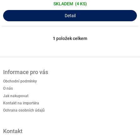
SKLADEM
(4 KS)
Detail
1
položek celkem
O
v
l
á
Z
d
á
a
Informace pro vás
p
c
a
Obchodní podmínky
í
t
p
O nás
í
r
Jak nakupovat
v
Kontakt na importéra
k
Ochrana osobních údajů
y
v
ý
p
Kontakt
i