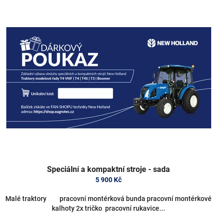
V
d
ý
u
p
k
i
t
s
ů
p
r
o
d
u
k
t
ů
Speciální a kompaktní stroje - sada
5 900 Kč
Malé traktory pracovní montérková bunda pracovní montérkové
kalhoty 2x tričko pracovní rukavice...